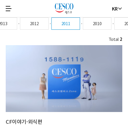
KR
2013
2012
2011
2010
2
세
Total
2
스
코
CF이야기-외식편