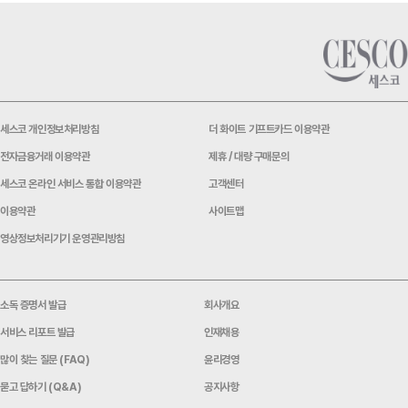
이
야
기
를
세스코 개인정보처리방침
더 화이트 기프트카드 이용약관
전자금융거래 이용약관
제휴 / 대량 구매문의
만
세스코 온라인 서비스 통합 이용약관
고객센터
나
이용약관
사이트맵
보
영상정보처리기기 운영관리방침
세
소독 증명서 발급
회사개요
요.
서비스 리포트 발급
인재채용
많이 찾는 질문 (FAQ)
윤리경영
묻고 답하기 (Q&A)
공지사항