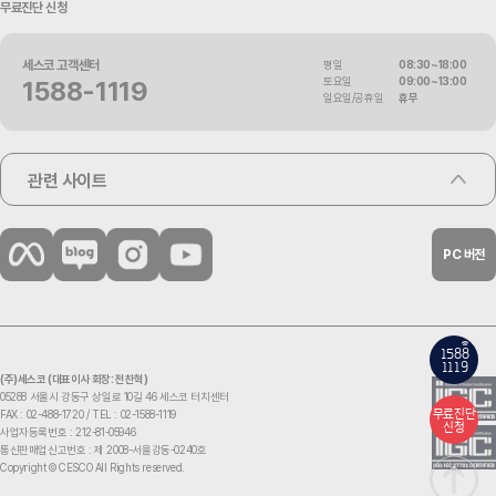
무료진단 신청
세스코 고객센터
평일
08:30~18:00
토요일
09:00~13:00
1588-1119
일요일/공휴일
휴무
관련 사이트
PC 버전
158
8
1119
(주)세스코 (대표이사 회장: 전찬혁)
05288 서울시 강동구 상일로 10길 46 세스코 터치센터
무료진단
FAX : 02-488-1720 /
TEL : 02-1588-1119
신청
사업자등록번호 : 212-81-05946
통신판매업신고번호 : 제 2008-서울강동-0240호
Copyright © CESCO All Rights reserved.