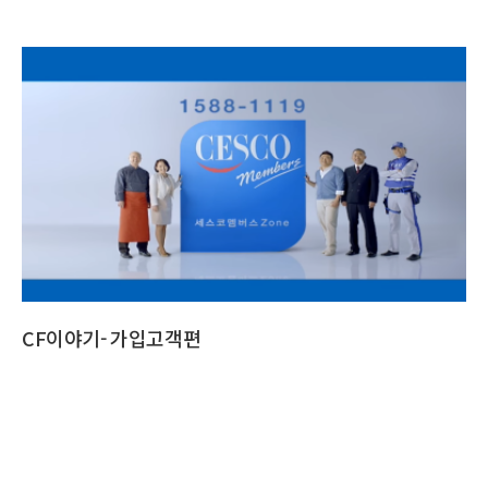
CF
세
스
코
의
더
CF이야기- 가입고객편
욱
생
생
한