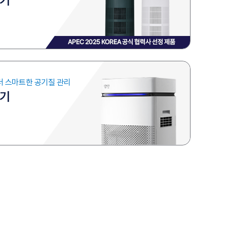
정기
더 스마트한
공기질 관리
정기