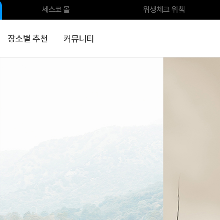
세스코 몰
위생체크 위쳌
장소별 추천
커뮤니티
식품안전
전문클리닝
환경가전
환경위생용품
분석서비스