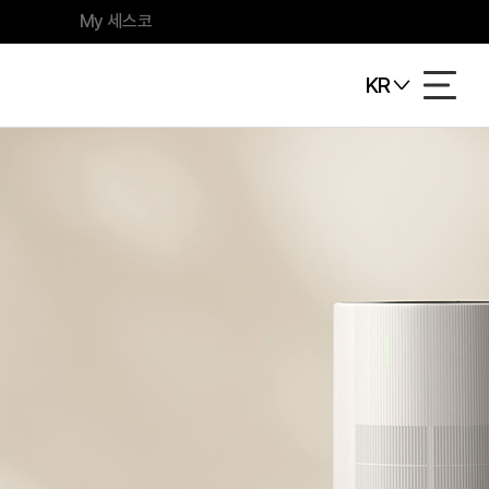
My 세스코
KR