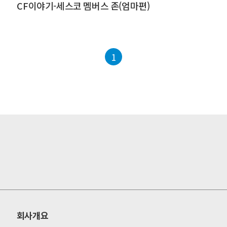
CF이야기-세스코 멤버스 존(엄마편)
1
회사개요