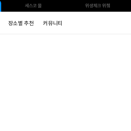
세스코 몰
위생체크 위쳌
장소별 추천
커뮤니티
스
식품안전
전문클리닝
환경가전
환경위생용품
분석서