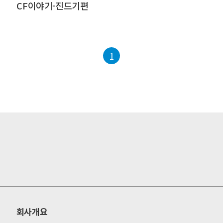
CF이야기-진드기편
1
회사개요