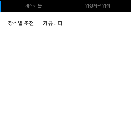
세스코 몰
위생체크 위쳌
장소별 추천
커뮤니티
스
식품안전
전문클리닝
환경가전
환경위생용품
분석서