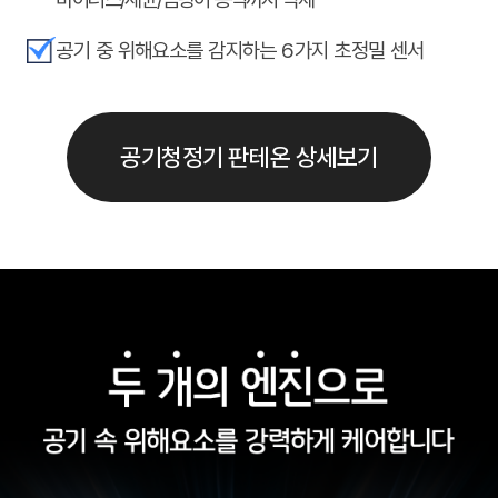
공기 중 위해요소를 감지하는 6가지 초정밀 센서
공기청정기 판테온 상세보기
두
개
의
엔
진
으
로
공
기