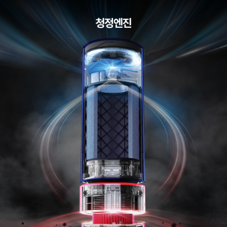
속
위
해
요
소
를
강
력
하
게
케
어
합
니
다