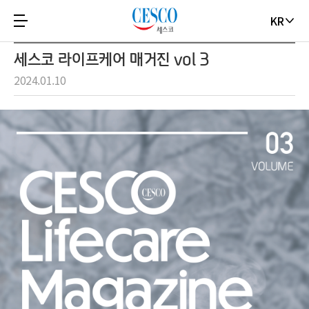
KR
세스코 라이프케어 매거진 vol 3
2024.01.10
VOLUME
03
CESCO
lifecare
Magazine
by
CESCO
SCIENCE