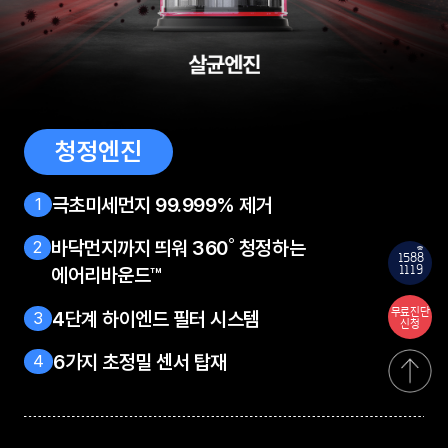
청정엔진
극초미세먼지 99.999% 제거
1
바닥먼지까지 띄워 360˚ 청정하는
2
158
8
1119
에어리바운드™
무료진단
4단계 하이엔드 필터 시스템
3
신청
6가지 초정밀 센서 탑재
4