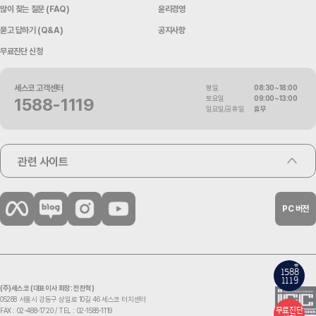
많이 찾는 질문 (FAQ)
윤리경영
묻고 답하기 (Q&A)
공지사항
무료진단 신청
세스코 고객센터
평일
08:30~18:00
토요일
09:00~13:00
1588-1119
일요일/공휴일
휴무
관련 사이트
PC 버전
158
8
1119
(주)세스코 (대표이사 회장: 전찬혁)
05288 서울시 강동구 상일로 10길 46 세스코 터치센터
무료진단
FAX : 02-488-1720 /
TEL : 02-1588-1119