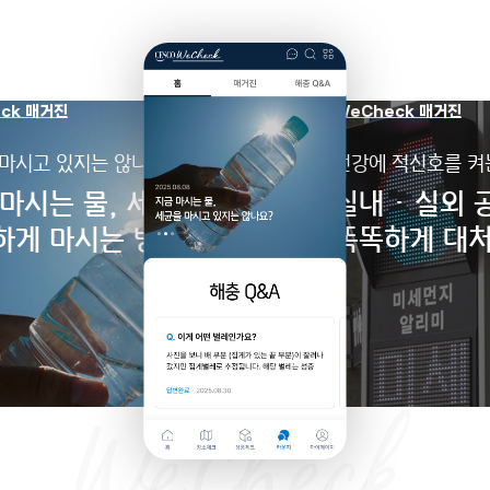
 매거진
WeCheck 매거진
시고 있지는 않나요?
건강에 적신호를 켜는 
시는 물, 세균 걱정없이
실내·실외 공기
게 마시는 방법
똑똑하게 대처하